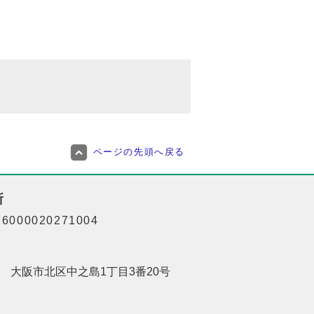
ページの先頭へ戻る
所
000020271004
201 大阪市北区中之島1丁目3番20号