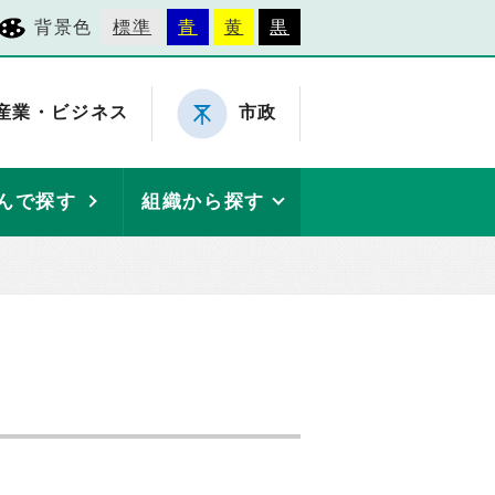
背景色
標準
青
黄
黒
産業・ビジネス
市政
んで探す
組織から探す