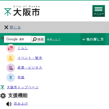
メニュー
閉じる
サイト・ナビ
検索
他の探し方
検索ヘルプ
くらし
イベント・観光
産業・ビジネス
市政
大阪市トップページ
支援機能
読み上げ