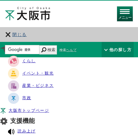
メニュー
閉じる
サイト・ナビ
検索
他の探し方
検索ヘルプ
くらし
イベント・観光
産業・ビジネス
市政
大阪市トップページ
支援機能
読み上げ