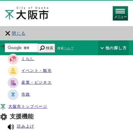
メニュー
閉じる
サイト・ナビ
検索
他の探し方
検索ヘルプ
くらし
イベント・観光
産業・ビジネス
市政
大阪市トップページ
支援機能
読み上げ