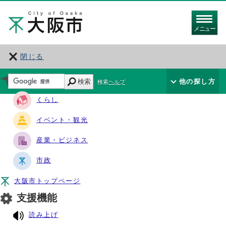
メニュー
閉じる
サイト・ナビ
検索
他の探し方
検索ヘルプ
くらし
イベント・観光
産業・ビジネス
市政
大阪市トップページ
支援機能
読み上げ