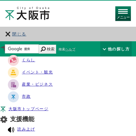
メニュー
閉じる
サイト・ナビ
検索
他の探し方
検索ヘルプ
くらし
イベント・観光
産業・ビジネス
市政
大阪市トップページ
支援機能
読み上げ