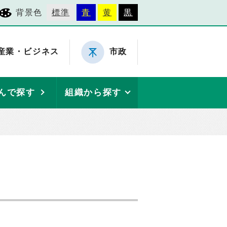
背景色
標準
青
黄
黒
産業・ビジネス
市政
んで探す
組織から探す