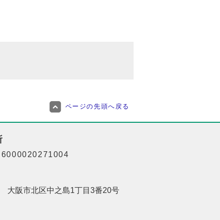
ページの先頭へ戻る
所
000020271004
201 大阪市北区中之島1丁目3番20号