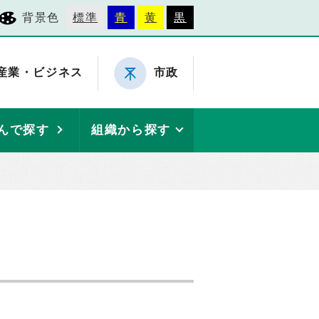
背景色
標準
青
黄
黒
産業・ビジネス
市政
んで探す
組織から探す