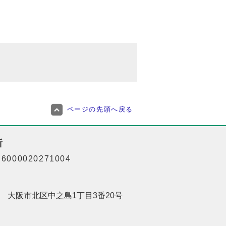
ページの先頭へ戻る
所
000020271004
201 大阪市北区中之島1丁目3番20号