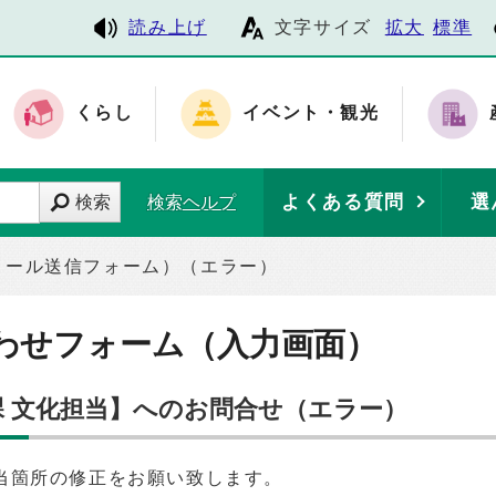
読み上げ
文字サイズ
拡大
標準
くらし
イベント・観光
よくある質問
選
検索
検索ヘルプ
メール送信フォーム）（エラー）
わせフォーム（入力画面）
課 文化担当】へのお問合せ（エラー）
当箇所の修正をお願い致します。