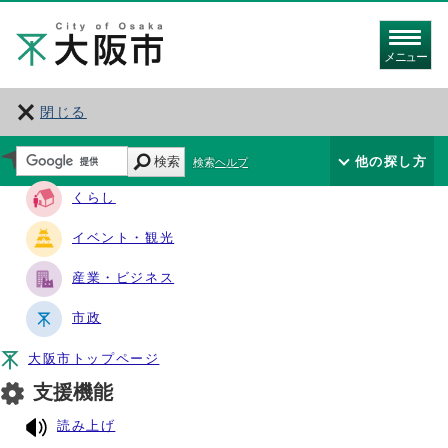
メニュー
閉じる
サイト・ナビ
検索
他の探し方
検索ヘルプ
くらし
イベント・観光
産業・ビジネス
市政
大阪市トップページ
支援機能
読み上げ