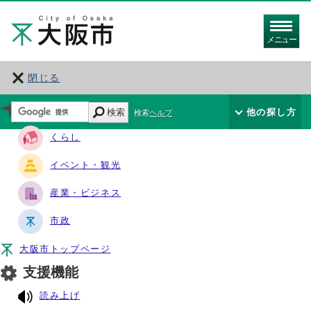
メニュー
閉じる
サイト・ナビ
検索
他の探し方
検索ヘルプ
くらし
イベント・観光
産業・ビジネス
市政
大阪市トップページ
支援機能
読み上げ