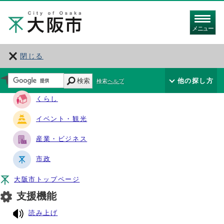
メニュー
閉じる
サイト・ナビ
検索
他の探し方
検索ヘルプ
くらし
イベント・観光
産業・ビジネス
市政
大阪市トップページ
支援機能
読み上げ