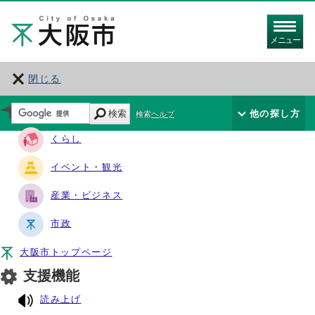
メニュー
閉じる
サイト・ナビ
検索
他の探し方
検索ヘルプ
くらし
イベント・観光
産業・ビジネス
市政
大阪市トップページ
支援機能
読み上げ