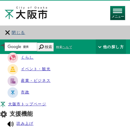
メニュー
閉じる
サイト・ナビ
検索
他の探し方
検索ヘルプ
くらし
イベント・観光
産業・ビジネス
市政
大阪市トップページ
支援機能
読み上げ