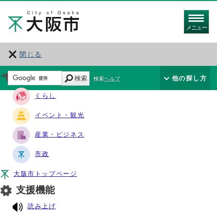
メニュー
閉じる
サイト・ナビ
検索
他の探し方
検索ヘルプ
くらし
イベント・観光
産業・ビジネス
市政
大阪市トップページ
支援機能
読み上げ