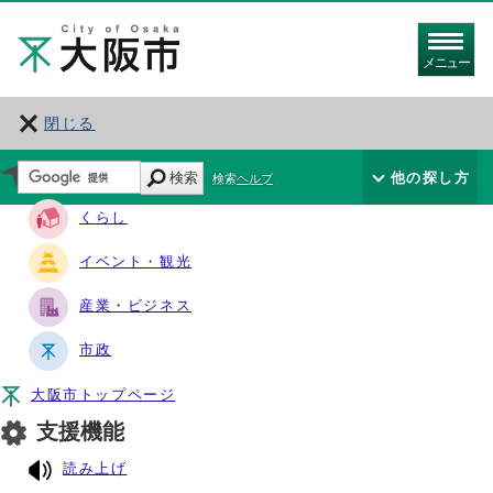
メニュー
閉じる
サイト・ナビ
検索
他の探し方
検索ヘルプ
くらし
イベント・観光
産業・ビジネス
市政
大阪市トップページ
支援機能
読み上げ