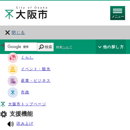
メニュー
閉じる
サイト・ナビ
検索
他の探し方
検索ヘルプ
くらし
イベント・観光
産業・ビジネス
市政
大阪市トップページ
支援機能
読み上げ