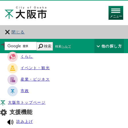
メニュー
閉じる
サイト・ナビ
検索
他の探し方
検索ヘルプ
くらし
イベント・観光
産業・ビジネス
市政
大阪市トップページ
支援機能
読み上げ