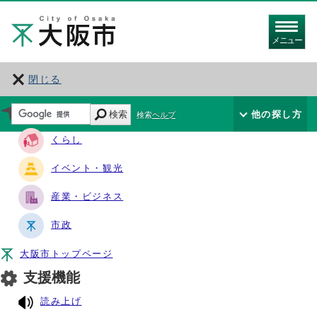
メニュー
閉じる
サイト・ナビ
検索
他の探し方
検索ヘルプ
くらし
イベント・観光
産業・ビジネス
市政
大阪市トップページ
支援機能
読み上げ