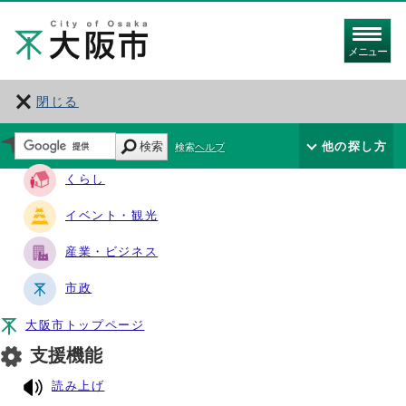
メニュー
閉じる
サイト・ナビ
検索
他の探し方
検索ヘルプ
くらし
イベント・観光
産業・ビジネス
市政
大阪市トップページ
支援機能
読み上げ