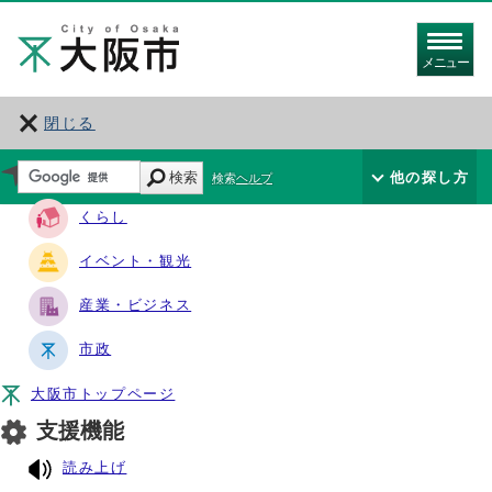
メニュー
閉じる
サイト・ナビ
検索
他の探し方
検索ヘルプ
くらし
イベント・観光
産業・ビジネス
市政
大阪市トップページ
支援機能
読み上げ