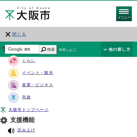
メニュー
閉じる
サイト・ナビ
検索
他の探し方
検索ヘルプ
くらし
イベント・観光
産業・ビジネス
市政
大阪市トップページ
支援機能
読み上げ