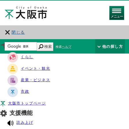
メニュー
閉じる
サイト・ナビ
検索
他の探し方
検索ヘルプ
くらし
イベント・観光
産業・ビジネス
市政
大阪市トップページ
支援機能
読み上げ