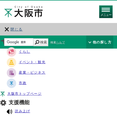
メニュー
閉じる
サイト・ナビ
検索
他の探し方
検索ヘルプ
くらし
イベント・観光
産業・ビジネス
市政
大阪市トップページ
支援機能
読み上げ