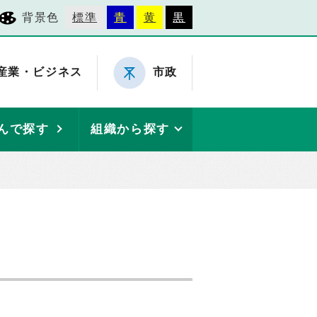
背景色
標準
青
黄
黒
産業・ビジネス
市政
んで探す
組織から探す