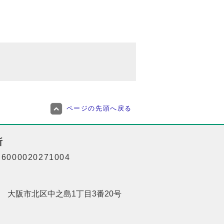
ページの先頭へ戻る
所
000020271004
201 大阪市北区中之島1丁目3番20号