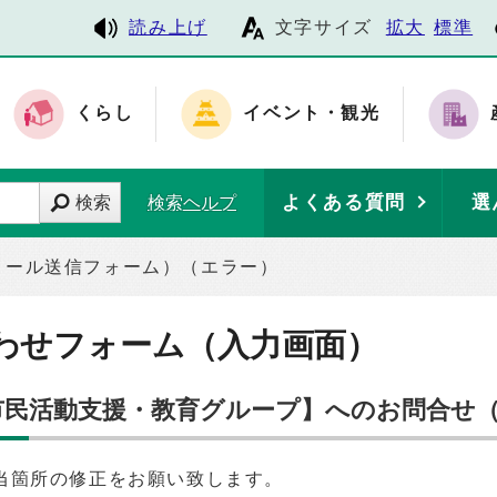
読み上げ
文字サイズ
拡大
標準
くらし
イベント・観光
よくある質問
選
検索
検索ヘルプ
メール送信フォーム）（エラー）
わせフォーム（入力画面）
 市民活動支援・教育グループ】へのお問合せ
当箇所の修正をお願い致します。