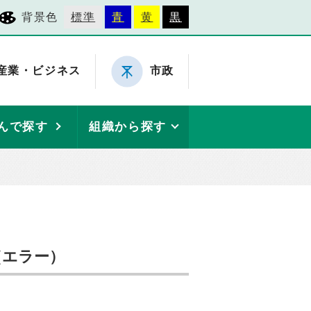
背景色
標準
青
黄
黒
産業・ビジネス
市政
んで探す
組織から探す
（エラー）