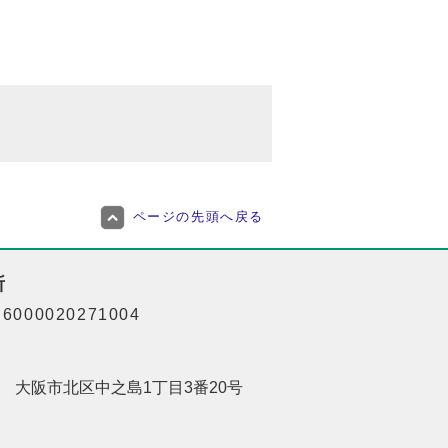
ページの先頭へ戻る
所
000020271004
201 大阪市北区中之島1丁目3番20号