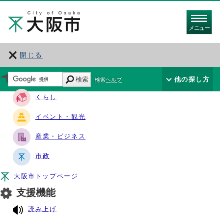
メニュー
閉じる
サイト・ナビ
検索
他の探し方
検索ヘルプ
くらし
イベント・観光
産業・ビジネス
市政
大阪市トップページ
支援機能
読み上げ