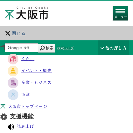
メニュー
閉じる
サイト・ナビ
検索
他の探し方
検索ヘルプ
くらし
イベント・観光
産業・ビジネス
市政
大阪市トップページ
支援機能
読み上げ