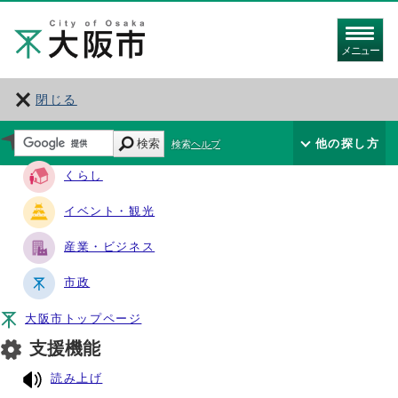
メニュー
閉じる
サイト・ナビ
検索
他の探し方
検索ヘルプ
くらし
イベント・観光
産業・ビジネス
市政
大阪市トップページ
支援機能
読み上げ