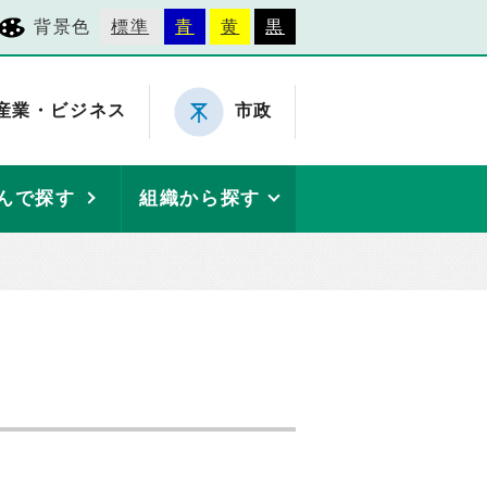
背景色
標準
青
黄
黒
産業・ビジネス
市政
んで探す
組織から探す