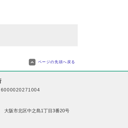
ページの先頭へ戻る
所
000020271004
201 大阪市北区中之島1丁目3番20号