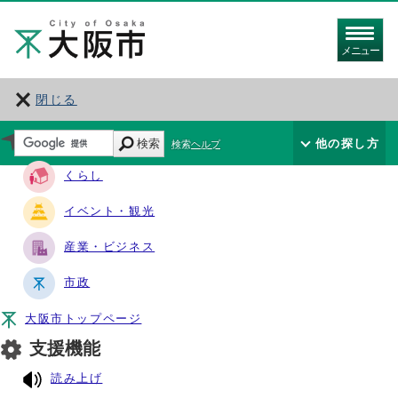
メニュー
閉じる
サイト・ナビ
検索
他の探し方
検索ヘルプ
くらし
イベント・観光
産業・ビジネス
市政
大阪市トップページ
支援機能
読み上げ