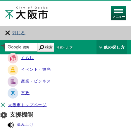
メニュー
閉じる
サイト・ナビ
検索
他の探し方
検索ヘルプ
くらし
イベント・観光
産業・ビジネス
市政
大阪市トップページ
支援機能
読み上げ