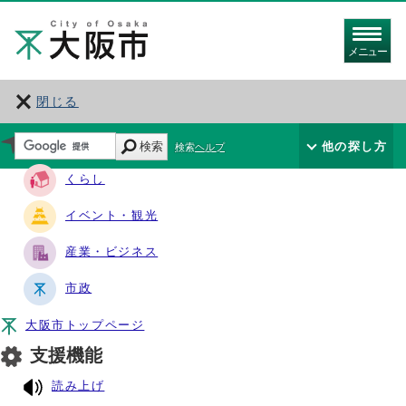
メニュー
閉じる
サイト・ナビ
検索
他の探し方
検索ヘルプ
くらし
イベント・観光
産業・ビジネス
市政
大阪市トップページ
支援機能
読み上げ