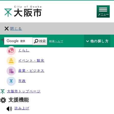
メニュー
閉じる
サイト・ナビ
検索
他の探し方
検索ヘルプ
くらし
イベント・観光
産業・ビジネス
市政
大阪市トップページ
支援機能
読み上げ