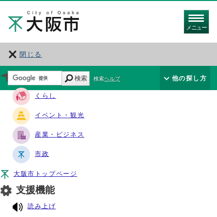
メニュー
閉じる
サイト・ナビ
検索
他の探し方
検索ヘルプ
くらし
イベント・観光
産業・ビジネス
市政
大阪市トップページ
支援機能
読み上げ