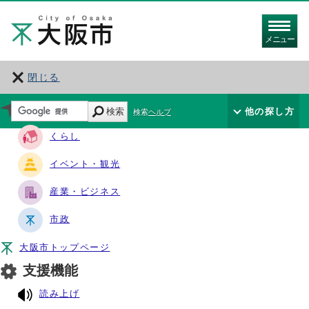
メニュー
閉じる
サイト・ナビ
検索
他の探し方
検索ヘルプ
くらし
イベント・観光
産業・ビジネス
市政
大阪市トップページ
支援機能
読み上げ