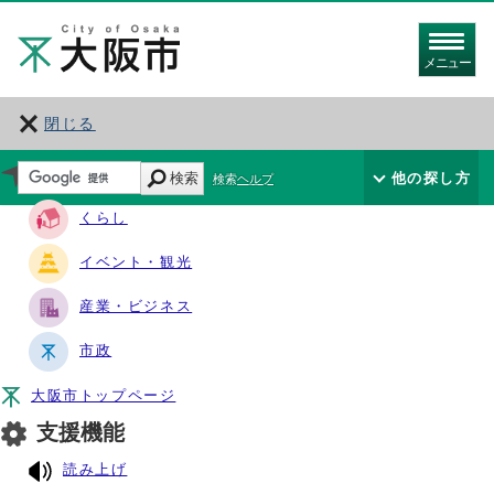
メニュー
閉じる
サイト・ナビ
検索
他の探し方
検索ヘルプ
くらし
イベント・観光
産業・ビジネス
市政
大阪市トップページ
支援機能
読み上げ