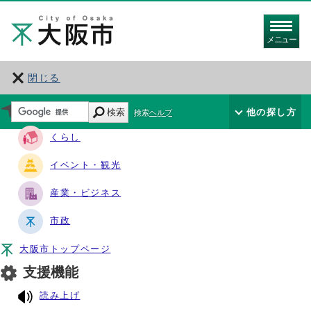
メニュー
閉じる
サイト・ナビ
検索
他の探し方
検索ヘルプ
くらし
イベント・観光
産業・ビジネス
市政
大阪市トップページ
支援機能
読み上げ