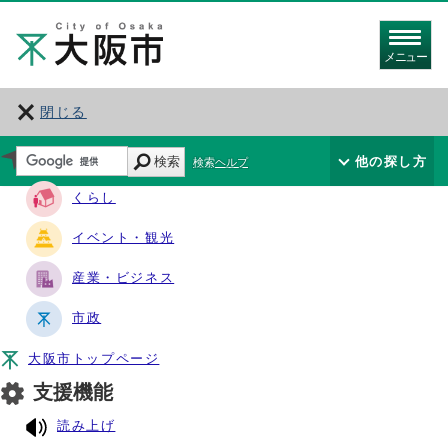
メニュー
閉じる
サイト・ナビ
検索
他の探し方
検索ヘルプ
くらし
イベント・観光
産業・ビジネス
市政
大阪市トップページ
支援機能
読み上げ