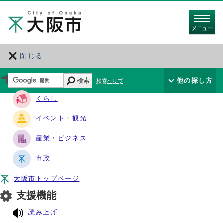
メニュー
閉じる
サイト・ナビ
検索
他の探し方
検索ヘルプ
くらし
イベント・観光
産業・ビジネス
市政
大阪市トップページ
支援機能
読み上げ