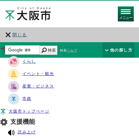
メニュー
閉じる
サイト・ナビ
検索
他の探し方
検索ヘルプ
くらし
イベント・観光
産業・ビジネス
市政
大阪市トップページ
支援機能
読み上げ