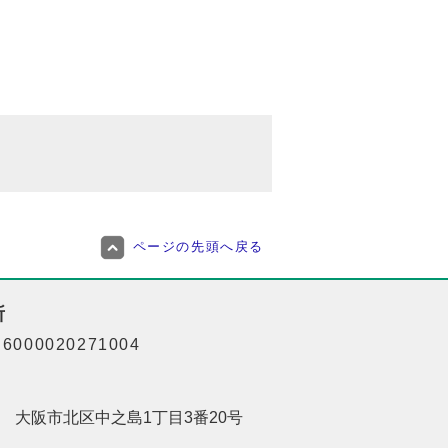
ページの先頭へ戻る
所
000020271004
201 大阪市北区中之島1丁目3番20号