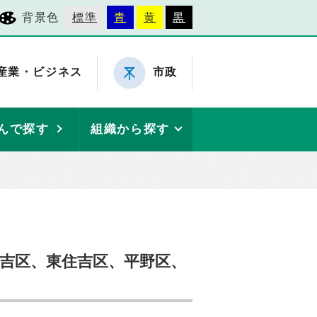
背景色
標準
青
黄
黒
産業・ビジネス
市政
んで探す
組織から探す
住吉区、東住吉区、平野区、