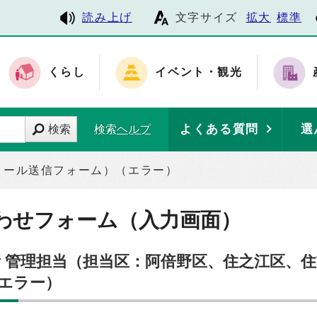
読み上げ
文字サイズ
拡大
標準
くらし
イベント・観光
よくある質問
選
検索
検索ヘルプ
メール送信フォーム）（エラー）
わせフォーム（入力画面）
所 管理担当（担当区：阿倍野区、住之江区、
エラー）