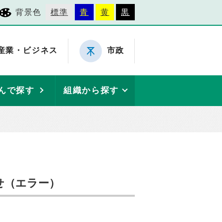
背景色
標準
青
黄
黒
産業・ビジネス
市政
んで探す
組織から探す
せ（エラー）