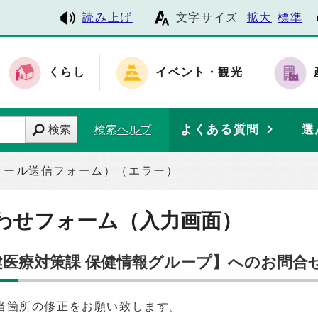
読み上げ
文字サイズ
拡大
標準
くらし
イベント・観光
よくある質問
選
検索
検索ヘルプ
メール送信フォーム）（エラー）
わせフォーム（入力画面）
保健医療対策課 保健情報グループ】へのお問合
当箇所の修正をお願い致します。