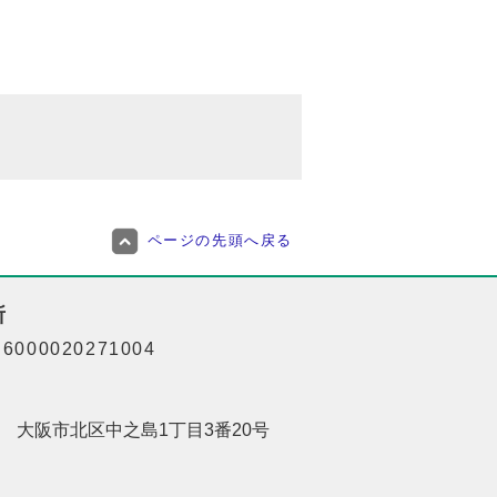
ページの先頭へ戻る
所
000020271004
201 大阪市北区中之島1丁目3番20号