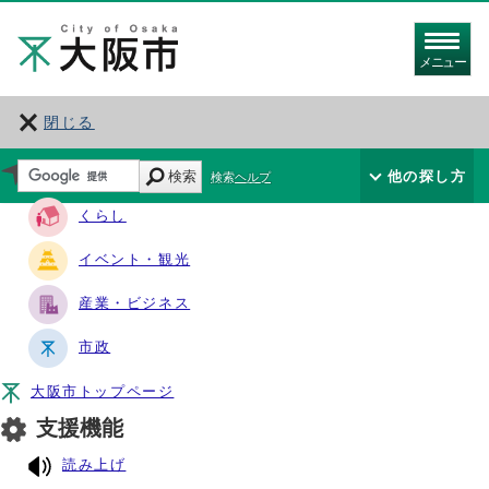
メニュー
閉じる
サイト・ナビ
検索
他の探し方
検索ヘルプ
くらし
イベント・観光
産業・ビジネス
市政
大阪市トップページ
支援機能
読み上げ