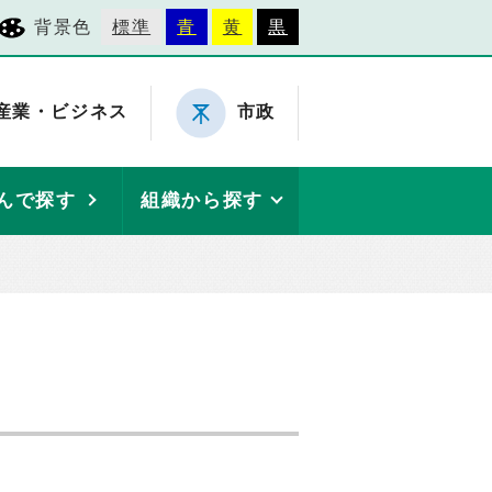
背景色
標準
青
黄
黒
産業・ビジネス
市政
んで探す
組織から探す