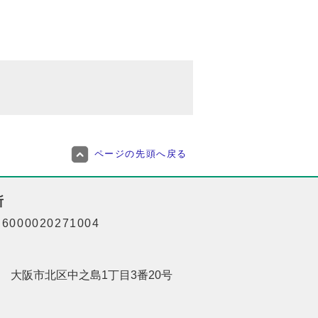
ページの先頭へ戻る
所
000020271004
201 大阪市北区中之島1丁目3番20号