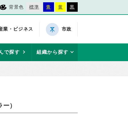
背景色
標準
青
黄
黒
産業・ビジネス
市政
んで探す
組織から探す
ラー）