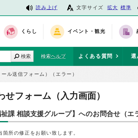
読み上げ
文字サイズ
拡大
標準
くらし
イベント・観光
よくある質問
選
検索
検索ヘルプ
メール送信フォーム）（エラー）
わせフォーム（入力画面）
域福祉課 相談支援グループ】へのお問合せ（エ
当箇所の修正をお願い致します。