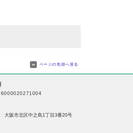
ページの先頭へ戻る
所
000020271004
201 大阪市北区中之島1丁目3番20号