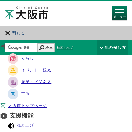
メニュー
閉じる
サイト・ナビ
検索
他の探し方
検索ヘルプ
くらし
イベント・観光
産業・ビジネス
市政
大阪市トップページ
支援機能
読み上げ