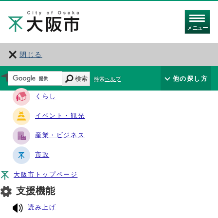
メニュー
閉じる
サイト・ナビ
検索
他の探し方
検索ヘルプ
くらし
イベント・観光
産業・ビジネス
市政
大阪市トップページ
支援機能
読み上げ