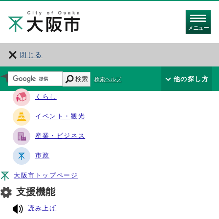
メニュー
閉じる
サイト・ナビ
検索
他の探し方
検索ヘルプ
くらし
イベント・観光
産業・ビジネス
市政
大阪市トップページ
支援機能
読み上げ