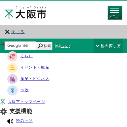
メニュー
閉じる
サイト・ナビ
検索
他の探し方
検索ヘルプ
くらし
イベント・観光
産業・ビジネス
市政
大阪市トップページ
支援機能
読み上げ