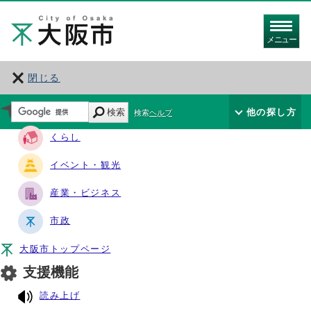
メニュー
閉じる
サイト・ナビ
検索
他の探し方
検索ヘルプ
くらし
イベント・観光
産業・ビジネス
市政
大阪市トップページ
支援機能
読み上げ